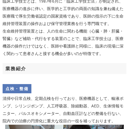
臨床工学技士とは、1987年6月に「臨床工学技士法」が制定され、
医療機器の進歩に伴い、医学的と工学的の両面の知識を兼ね備えた
医療職で厚生労働省認定の国家資格であり、医師の指示の下に生命
維持管理装置の操作および保守管理業務を行う専門職です。
生命維持管理装置とは、人の生命に関わる機能（心臓・肺・肝臓・
腎臓）など補助・代行をする装置のことで、臨床工学技士は、医療
機器の操作だけではなく、医師や看護師と同様に、臨床の現場に深
く関わって患者さんと接する機会が多いのが特徴です。
業務紹介
点検・整備
清掃や日常点検、定期点検を行っており、医療機器として、輸液ポ
ンプ、シリンジポンプ、人工呼吸器、除細動器、AED、生体情報モ
ニター、パルスオキシメーター、自動血圧計などの整備を行ない、
院内での治療の円滑化に重大な役目の一役を補っております。