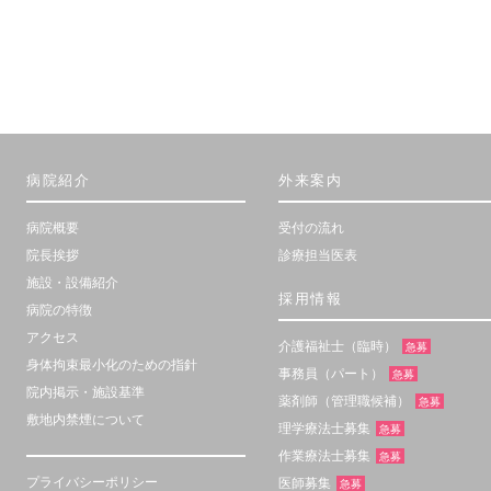
病院紹介
外来案内
病院概要
受付の流れ
院長挨拶
診療担当医表
施設・設備紹介
採用情報
病院の特徴
アクセス
介護福祉士（臨時）
急募
身体拘束最小化のための指針
事務員（パート）
急募
院内掲示・施設基準
薬剤師（管理職候補）
急募
敷地内禁煙について
理学療法士募集
急募
作業療法士募集
急募
プライバシーポリシー
医師募集
急募