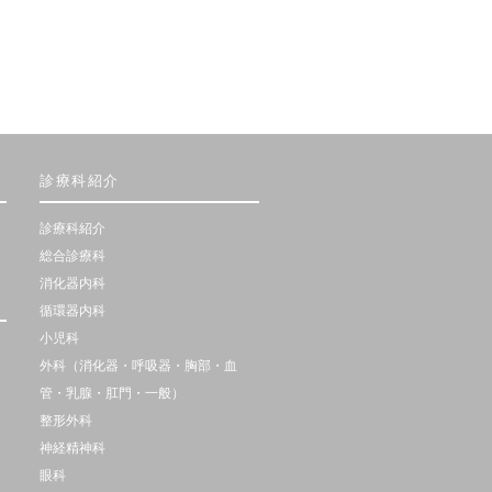
診療科紹介
診療科紹介
総合診療科
消化器内科
循環器内科
小児科
外科（消化器・呼吸器・胸部・血
管・乳腺・肛門・一般）
整形外科
神経精神科
眼科