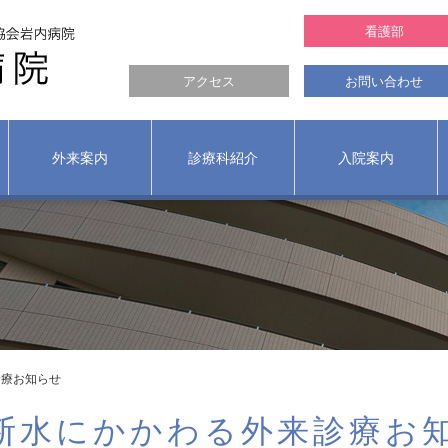
看護部
アクセス
お問い合わせ
外来案内
診療科紹介
入院案内
診療お知らせ
断水にかかわる外来診療お