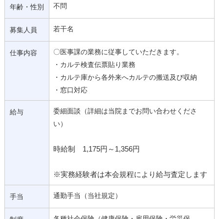
不問
年齢・性別
若干名
募集人員
〇医事課の業務に従事していただきます。
仕事内容
・カルテ検査伝票貼り業務
・カルテ庫から各外来へカルテの搬送及び収納
・窓口対応
委細面談（詳細は当院までお問い合わせくださ
給与
い）
時給制 1,175円～1,356円
※実務経験者は本会規程により給与査定します
通勤手当（当社規定）
手当
各種社会保険（健康保険・雇用保険・労災保