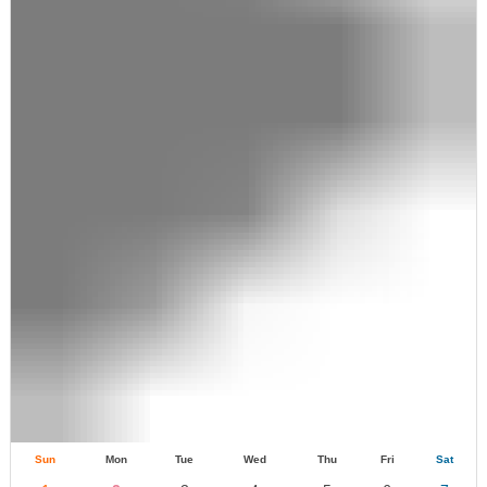
Sun
Mon
Tue
Wed
Thu
Fri
Sat