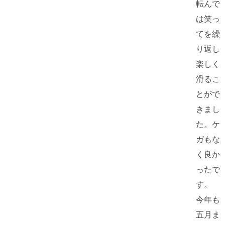
転んで
は笑っ
てを繰
り返し
楽しく
滑るこ
とがで
きまし
た。ケ
ガもな
く良か
ったで
す。
今年も
五月ま