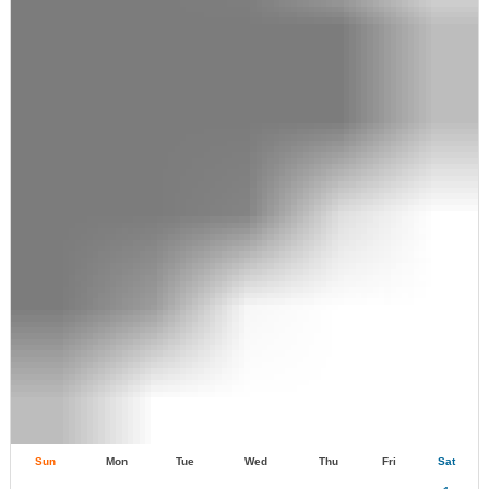
Sun
Mon
Tue
Wed
Thu
Fri
Sat